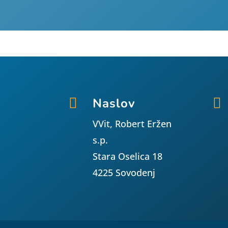

Naslov

VVit, Robert Eržen
s.p.
Stara Oselica 18
4225 Sovodenj