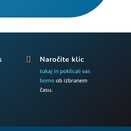
s

Naročite klic
7
tukaj in poklicali vas
bomo
ob izbranem
času.