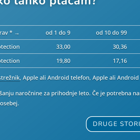
ako lahko plačam?
prav * →
od 1 do 9
od 10 do 99
tection
33,00
30,36
tection
19,80
17,16
strežnik
, Apple ali Android telefon, Apple ali Android
jšanju naročnine za prihodnje leto. Če je potrebna n
posebej.
DRUGE STOR