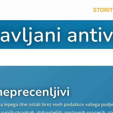
STORI
avljani antiv
neprecenljivi
ega lepega dne ostali brez vseh podatkov vašega podje
vojih strankah, dobaviteljih, poslovnih procesih, ste