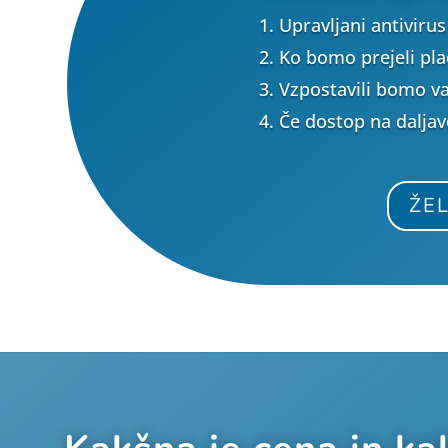
Upravljani antiviru
Ko bomo prejeli pla
Vzpostavili bomo var
Če dostop na daljav
ŽEL