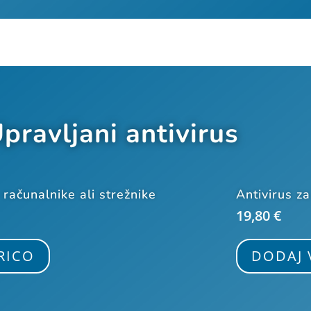
pravljani antivirus
računalnike ali strežnike
Antivirus z
19,80
€
RICO
DODAJ 