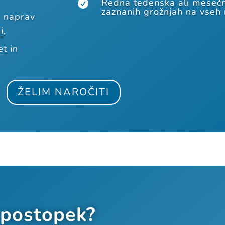
Redna tedenska ali mesečn

zaznanih grožnjah na vseh
h naprav
i
,
,
et
in
ŽELIM NAROČITI
 postopek?