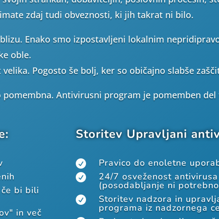
imate zdaj tudi obveznosti, ki jih takrat ni bilo.
blizu. Enako smo izpostavljeni lokalnim nepridiprav
ke oble.
velika. Pogosto še bolj, ker so običajno slabše zašči
ko pomembna. Antivirusni program je pomemben del t
e:
Storitev Upravljani anti
v
Pravico do enoletne uporab

enih
24/7 osveženost antivirus

(posodabljanje ni potrebno
e bi bili
Storitev nadzora in upravlj

programa iz nadzornega c
ov" in več