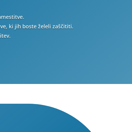
amestitve.
 ki jih boste želeli zaščititi.
itev.