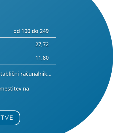
od 100 do 249
27,72
11,80
 tablični računalnik…
amestitev na
ITVE