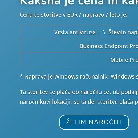
Kakšna je cena in k
Cena te storitve v EUR / napravo / leto je:
Vrsta antivirusa ↓ \ Število na
Business Endpoint Pro
Mobile Pro
* Naprava je Windows računalnik, Windows
Ta storitev se plača ob naročilu oz. ob podal
naročnikovi lokaciji, se ta del storitve plača 
ŽELIM NAROČITI