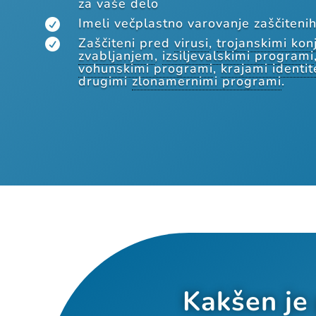
za vaše delo
Imeli večplastno varovanje zaščiteni

Zaščiteni pred
virusi
,
trojanskimi konj

zvabljanjem
,
izsiljevalskimi programi
vohunskimi programi
,
krajami identit
drugimi
zlonamernimi programi
.
Kakšen je