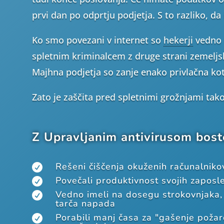
prvi dan po odprtju podjetja. S to razliko, da 
Ko smo povezani v internet so
hekerji
vedno 
spletnim kriminalcem z druge strani zemeljs
Majhna podjetja so zanje enako privlačna kot 
Zato je zaščita pred spletnimi grožnjami ta
Z Upravljanim antivirusom bost
Rešeni čiščenja okuženih računalniko

Povečali produktivnost svojih zaposl

Vedno imeli na dosegu strokovnjaka, č

tarča napada
Porabili manj časa za "gašenje požar
