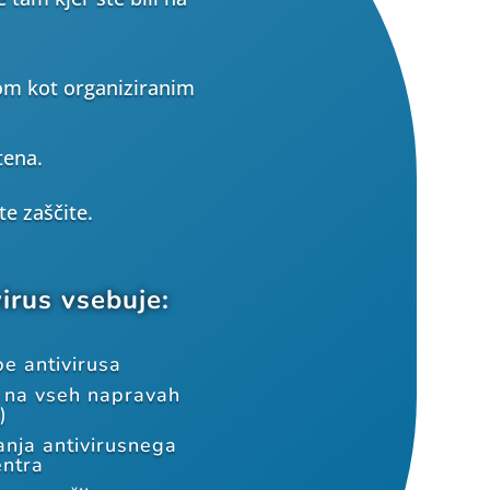
om kot organiziranim
tena.
e zaščite.
virus vsebuje:
e antivirusa
a na vseh napravah
)
anja antivirusnega
entra