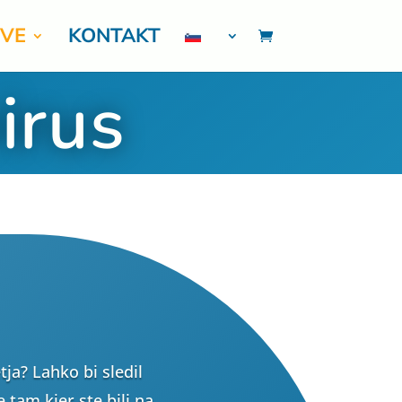
TVE
KONTAKT
irus
tja? Lahko bi sledil
 tam kjer ste bili na