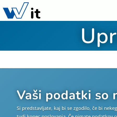
Upr
Vaši podatki so 
Si predstavljate, kaj bi se zgodilo, če bi nek
tudi konec poslovanja. Če nimate podatkov o s