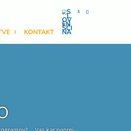
TVE
KONTAKT
o
 programov? Vas kar naprej