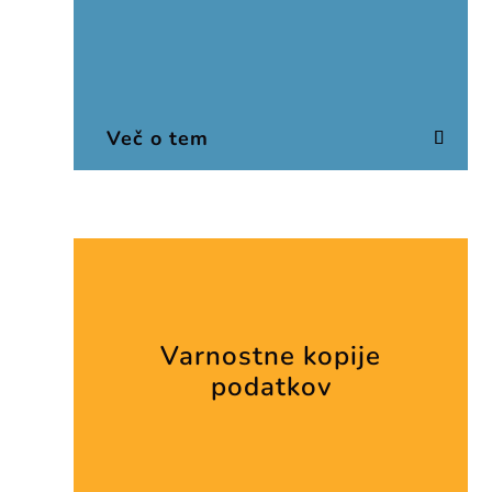
Več o tem
Varnostne kopije
podatkov