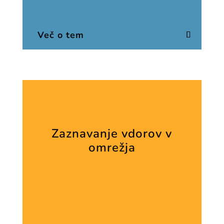
Več o tem
Zaznavanje vdorov v
omrežja