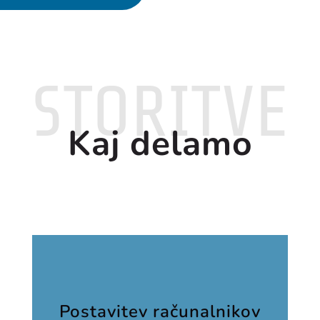
STORITVE
Kaj delamo
Postavitev računalnikov