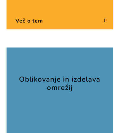
Več o tem
Oblikovanje in izdelava
omrežij