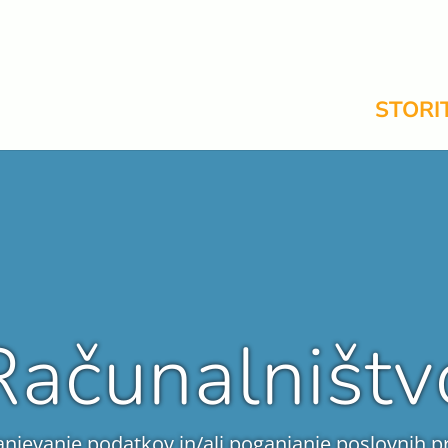
STORI
Računalništv
anjevanje podatkov in/ali poganjanje poslovnih