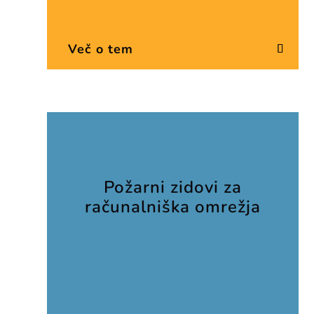
Več o tem
Požarni zidovi za
računalniška omrežja