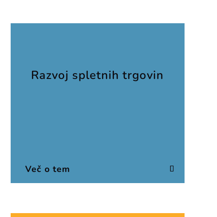
Razvoj spletnih trgovin
Več o tem