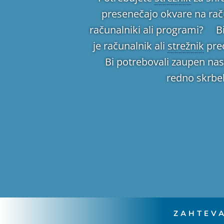
presenečajo okvare na rač
računalniki ali programi? Bi
je računalnik ali
strežnik
preo
Bi potrebovali zaupen na
redno skrbel
ZAHTEV