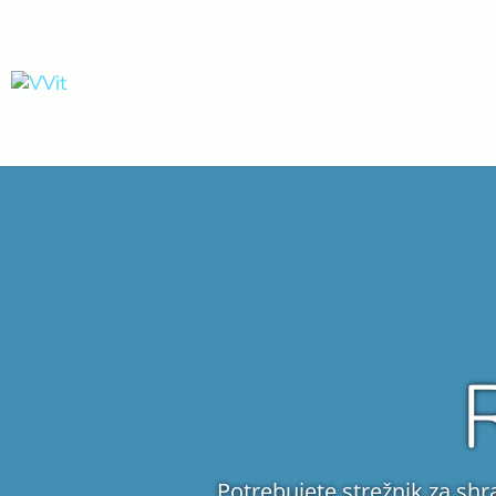
Potrebujete
strežnik
za shr