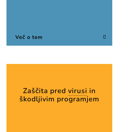
Več o tem
Zaščita pred
virusi
in
škodljivim programjem