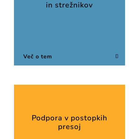
in strežnikov
Več o tem
Podpora v postopkih
presoj