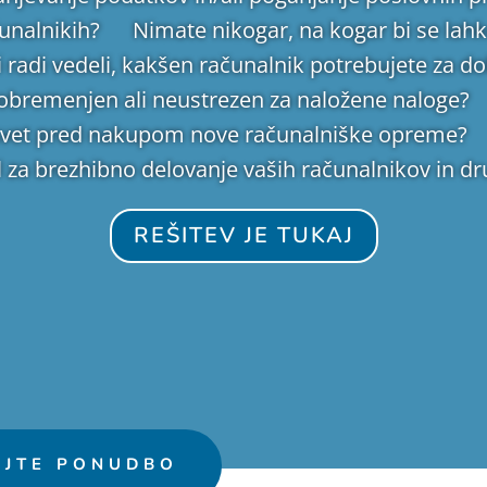
unalnikih? Nimate nikogar, na kogar bi se lahko 
 radi vedeli, kakšen računalnik potrebujete za
bremenjen ali neustrezen za naložene naloge?
svet pred nakupom nove računalniške opreme? 
 za brezhibno delovanje vaših računalnikov in 
REŠITEV JE TUKAJ
AJTE PONUDBO