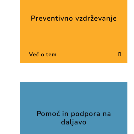
Preventivno vzdrževanje
Več o tem
Pomoč in podpora na
daljavo