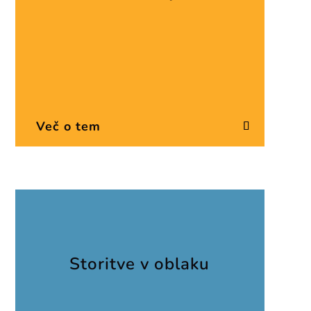
Več o tem
Storitve v oblaku