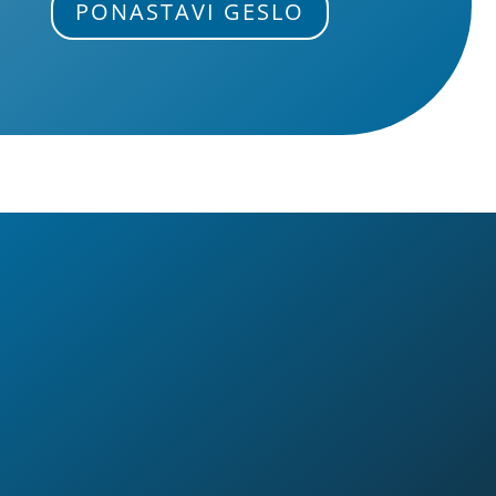
PONASTAVI GESLO

Naslov
VVit, Robert Eržen s.p.
Stara Oselica 18
4225 Sovodenj