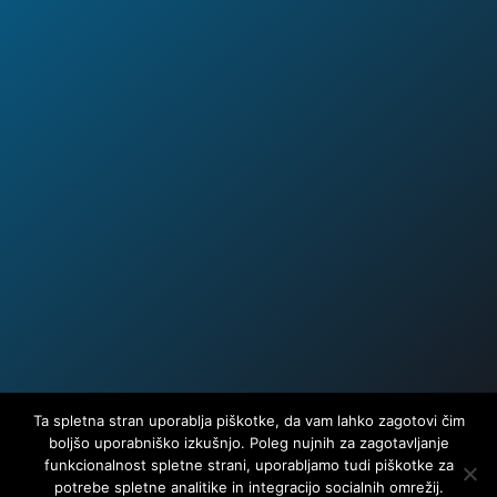

Delovni čas
Po-Pe: 8:00 - 16:00
So-Ne: Zaprto

Pokličite nas
Mob:
041 215 457

Naročite klic
tukaj in poklicali vas bomo
ob
izbranem času.
Ta spletna stran uporablja piškotke, da vam lahko zagotovi čim
boljšo uporabniško izkušnjo. Poleg nujnih za zagotavljanje
funkcionalnost spletne strani, uporabljamo tudi piškotke za
potrebe spletne analitike in integracijo socialnih omrežij.